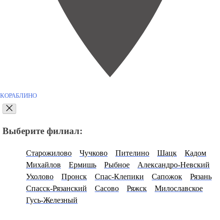
КОРАБЛИНО
Выберите филиал:
Старожилово
Чучково
Пителино
Шацк
Кадом
Михайлов
Ермишь
Рыбное
Александро-Невский
Ухолово
Пронск
Спас-Клепики
Сапожок
Рязань
Спасск-Рязанский
Сасово
Ряжск
Милославское
Гусь-Железный