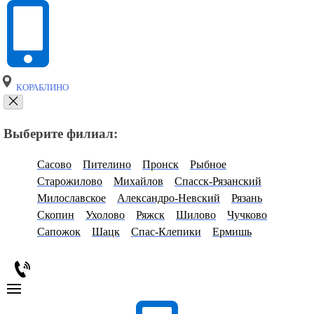
КОРАБЛИНО
Выберите филиал:
Сасово
Пителино
Пронск
Рыбное
Старожилово
Михайлов
Спасск-Рязанский
Милославское
Александро-Невский
Рязань
Скопин
Ухолово
Ряжск
Шилово
Чучково
Сапожок
Шацк
Спас-Клепики
Ермишь