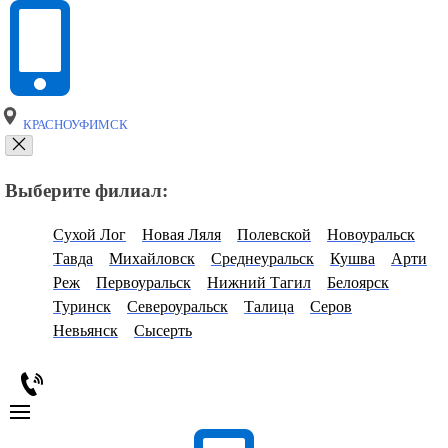
КРАСНОУФИМСК
Выберите филиал:
Сухой Лог
Новая Ляля
Полевской
Новоуральск
Тавда
Михайловск
Среднеуральск
Кушва
Арти
Реж
Первоуральск
Нижний Тагил
Белоярск
Туринск
Североуральск
Талица
Серов
Невьянск
Сысерть