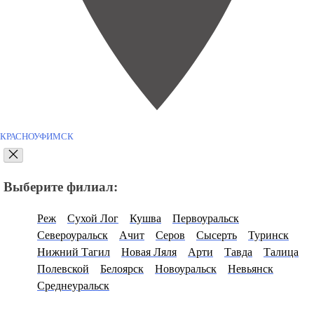
КРАСНОУФИМСК
Выберите филиал:
Реж
Сухой Лог
Кушва
Первоуральск
Североуральск
Ачит
Серов
Сысерть
Туринск
Нижний Тагил
Новая Ляля
Арти
Тавда
Талица
Полевской
Белоярск
Новоуральск
Невьянск
Среднеуральск