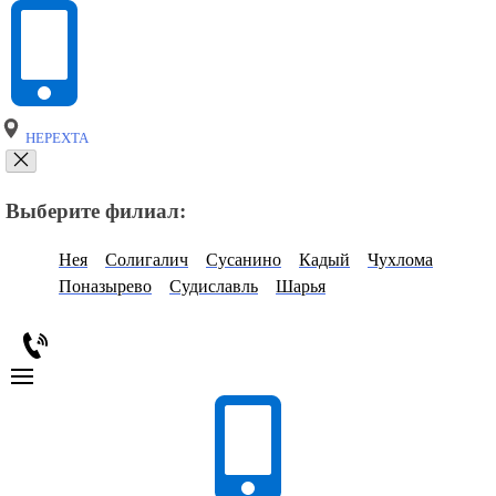
НЕРЕХТА
Выберите филиал:
Нея
Солигалич
Сусанино
Кадый
Чухлома
Поназырево
Судиславль
Шарья