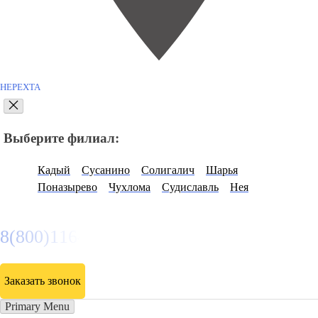
НЕРЕХТА
Выберите филиал:
Кадый
Сусанино
Солигалич
Шарья
Поназырево
Чухлома
Судиславль
Нея
8(800)116472
Заказать звонок
Primary Menu