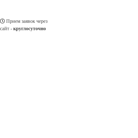
Прием заявок через
сайт -
круглосуточно
РАССКАЗОВО
Выберите филиал:
Новопокровка
Знаменское
Тамбов
Мучкапский
Ум
8(800)116472
Заказать звонок
Ремонт смартфонов в Рассказове
Виды телефонов
Цены
Сотрудничес