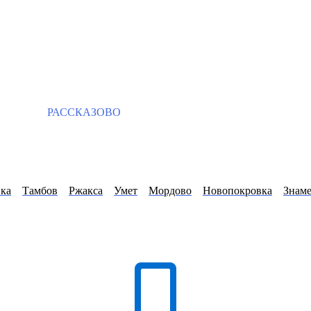
РАССКАЗОВО
ка
Тамбов
Ржакса
Умет
Мордово
Новопокровка
Знаме