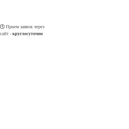
Прием заявок через
сайт -
круглосуточно
РТИЩЕВО
Выберите филиал:
Духовницкое
Озинки
Романовка
Ровное
Екатерин
Энгельс
8(800)116472
Заказать звонок