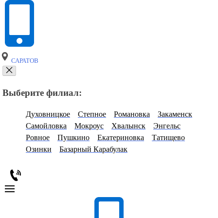
САРАТОВ
Выберите филиал:
Духовницкое
Степное
Романовка
Закаменск
Самойловка
Мокроус
Хвалынск
Энгельс
Ровное
Пушкино
Екатериновка
Татищево
Озинки
Базарный Карабулак