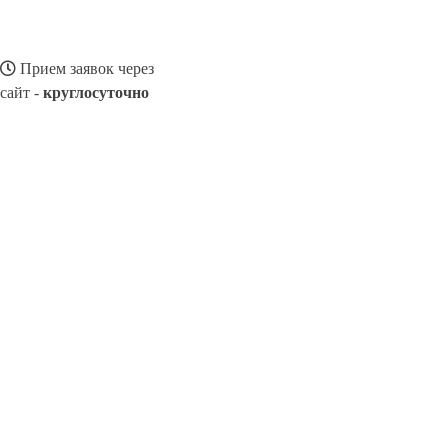
Прием заявок через
сайт -
круглосуточно
СТЕПНОЕ
Выберите филиал:
Татищево
8(800)116472
Заказать звонок
Ремонт смартфонов в Степном
Виды телефонов
Цены
Сотрудничест