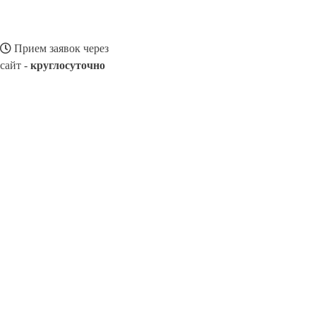
Прием заявок через
сайт -
круглосуточно
ТАВДА
Выберите филиал:
Туринск
Ачит
Талица
Белоярск
Арти
8(800)116472
Заказать звонок
Ремонт смартфонов в Тавде
Виды телефонов
Цены
Сотрудничество
К