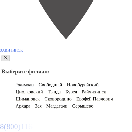
ЗАВИТИНСК
Выберите филиал:
Экимчан
Свободный
Новобурейский
Циолковский
Тында
Бурея
Райчихинск
Шимановск
Сковородино
Ерофей Павлович
Архара
Зея
Магдагачи
Серышево
8(800)116472