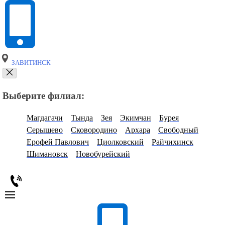
ЗАВИТИНСК
Выберите филиал:
Магдагачи
Тында
Зея
Экимчан
Бурея
Серышево
Сковородино
Архара
Свободный
Ерофей Павлович
Циолковский
Райчихинск
Шимановск
Новобурейский