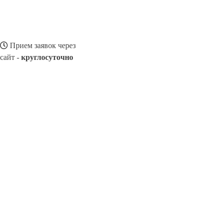
Прием заявок через
сайт -
круглосуточно
ЗВЕРЕВО
Выберите филиал:
Морозовск
Цимлянск
Новошахтинск
Миллерово
Р
Шахтинский
Константиновск
Пролетарский
8(800)116472
Заказать звонок