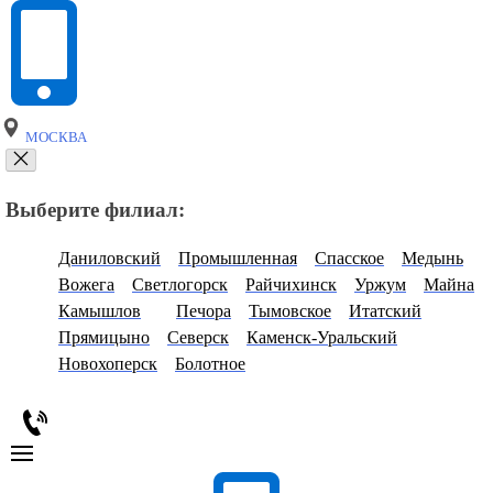
МОСКВА
Выберите филиал:
Даниловский
Промышленная
Спасское
Медынь
Вожега
Светлогорск
Райчихинск
Уржум
Майна
Камышлов
Печора
Тымовское
Итатский
Прямицыно
Северск
Каменск-Уральский
Новохоперск
Болотное