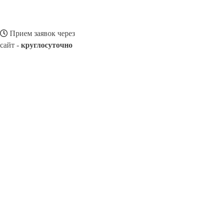
Прием заявок через
сайт -
круглосуточно
ЗАЛАРИ
Выберите филиал:
Чунский
Михайловка
Звездный
Култук
Мама
Кр
8(800)116472
Заказать звонок
Ремонт смартфонов в Залари
Виды телефонов
Цены
Сотрудничество