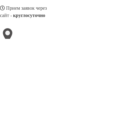
Прием заявок через
сайт -
круглосуточно
ЯРДЫМЛЫ
Выберите филиал:
8(800)116472
Заказать звонок
Ремонт смартфонов в Ярдымлы
Виды телефонов
Цены
Сотрудничест