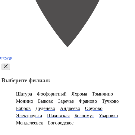
ЧЕХОВ
Выберите филиал:
Шатура
Фосфоритный
Яхрома
Томилино
Монино
Быково
Заречье
Фряново
Тучково
Бобров
Деденево
Андреево
Обухово
Электроугли
Шаховская
Белоомут
Уваровка
Менделеевск
Богородское