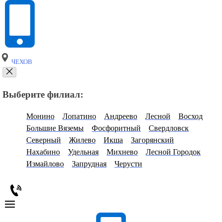
ЧЕХОВ
Выберите филиал:
Монино
Лопатино
Андреево
Лесной
Восход
Большие Вяземы
Фосфоритный
Свердловск
Северный
Жилево
Икша
Загорянский
Нахабино
Удельная
Михнево
Лесной Городок
Измайлово
Запрудная
Черусти