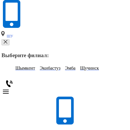
ШУ
Выберите филиал:
Шымкент
Экибастуз
Эмба
Щучинск