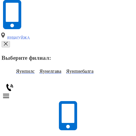
ЯНЬМУЙЖА
Выберите филиал:
Яунпилс
Яунелгава
Яунпиебалга