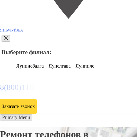
ЯНЬМУЙЖА
Выберите филиал:
Яунпиебалга
Яунелгава
Яунпилс
8(800)116472
Заказать звонок
Primary Menu
Ремонт телефонов в