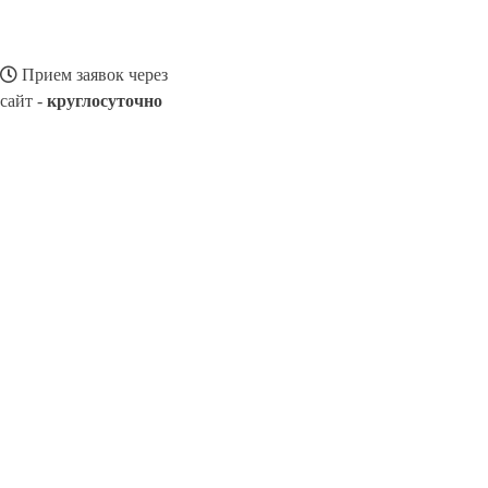
Прием заявок через
сайт -
круглосуточно
МЕЗЕНЬ
Выберите филиал:
Новодвинск
Плесецк
Северодвинск
Каменка
Коно
8(800)116472
Заказать звонок
Ремонт смартфонов в Мезени
Виды телефонов
Цены
Сотрудничеств