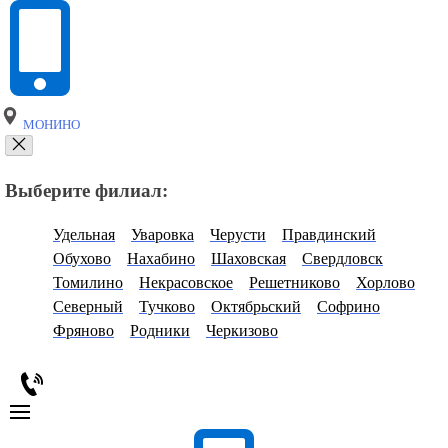
МОНИНО
Выберите филиал:
Удельная
Уваровка
Черусти
Правдинский
Обухово
Нахабино
Шаховская
Свердловск
Томилино
Некрасовское
Решетниково
Хорлово
Северный
Тучково
Октябрьский
Софрино
Фряново
Родники
Черкизово