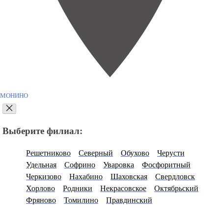
МОНИНО
Выберите филиал:
Решетниково
Северный
Обухово
Черусти
Удельная
Софрино
Уваровка
Фосфоритный
Черкизово
Нахабино
Шаховская
Свердловск
Хорлово
Родники
Некрасовское
Октябрьский
Фряново
Томилино
Правдинский