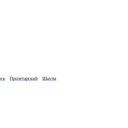
нск
Пролетарский
Шахты