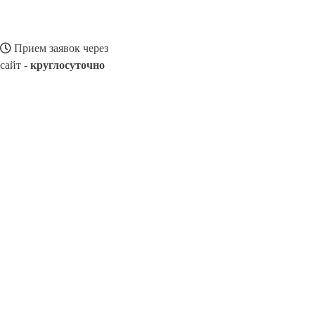
Прием заявок через
сайт -
круглосуточно
МОРОЗОВСК
Выберите филиал:
Семикаракорск
Цимлянск
Таганрог
Новошахтинск
8(800)116472
Заказать звонок
Ремонт смартфонов в Морозовске
Виды телефонов
Цены
Сотруднич