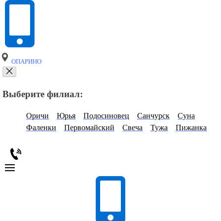
ОПАРИНО
Выберите филиал:
Оричи
Юрья
Подосиновец
Санчурск
Суна
Фаленки
Первомайский
Свеча
Тужа
Пижанка