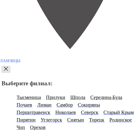
ЛАНОВЦЫ
Выберите филиал:
Тысменица
Прилуки
Шпола
Середина-Буда
Почаев
Лиман
Самбор
Сокиряны
Першотравенск
Николаев
Северск
Старый Крым
Пирятин
Углегорск
Снятын
Торецк
Родинское
Чоп
Орехов