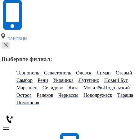
ЛАНОВЦЫ
Выберите филиал:
Тернополь
Севастополь
Олевск
Лиман
Старый
Самбор
Рени
Украинка
Лутугино
Новый Буг
Марганец
Селидово
Ялта
Могилёв-Подольский
Острог
Радехов
Черкассы
Новодружеск
Тараща
Помошная