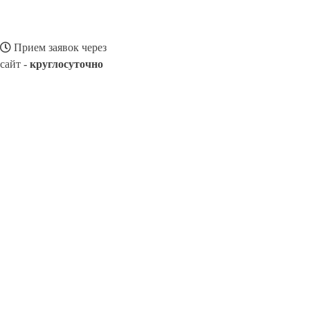
Прием заявок через
сайт -
круглосуточно
ЯВОРОВ
Выберите филиал:
Ясиноватая
Яремче
Ямполь
Ялта
Яготин
8(800)116472
Заказать звонок
Ремонт смартфонов в Яворов
Виды телефонов
Цены
Сотрудничество