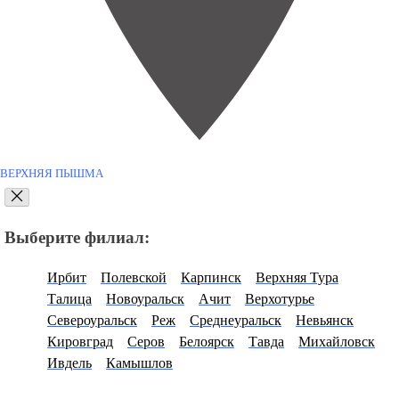
ВЕРХНЯЯ ПЫШМА
Выберите филиал:
Ирбит
Полевской
Карпинск
Верхняя Тура
Талица
Новоуральск
Ачит
Верхотурье
Североуральск
Реж
Среднеуральск
Невьянск
Кировград
Серов
Белоярск
Тавда
Михайловск
Ивдель
Камышлов