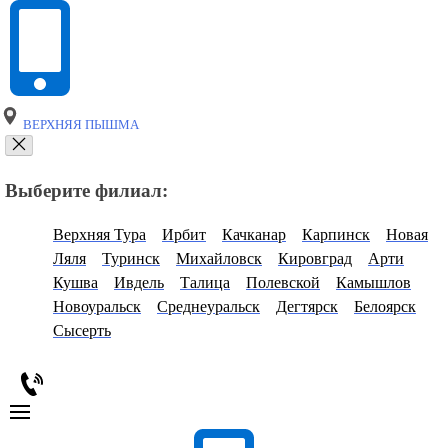
ВЕРХНЯЯ ПЫШМА
Выберите филиал:
Верхняя Тура
Ирбит
Качканар
Карпинск
Новая
Ляля
Туринск
Михайловск
Кировград
Арти
Кушва
Ивдель
Талица
Полевской
Камышлов
Новоуральск
Среднеуральск
Дегтярск
Белоярск
Сысерть