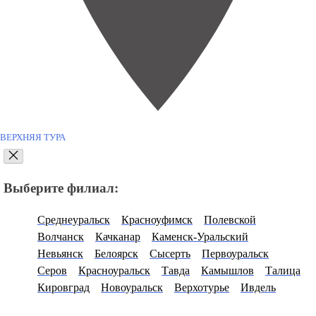
ВЕРХНЯЯ ТУРА
Выберите филиал:
Среднеуральск
Красноуфимск
Полевской
Волчанск
Качканар
Каменск-Уральский
Невьянск
Белоярск
Сысерть
Первоуральск
Серов
Красноуральск
Тавда
Камышлов
Талица
Кировград
Новоуральск
Верхотурье
Ивдель