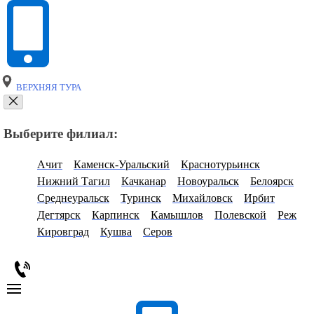
ВЕРХНЯЯ ТУРА
Выберите филиал:
Ачит
Каменск-Уральский
Краснотурьинск
Нижний Тагил
Качканар
Новоуральск
Белоярск
Среднеуральск
Туринск
Михайловск
Ирбит
Дегтярск
Карпинск
Камышлов
Полевской
Реж
Кировград
Кушва
Серов