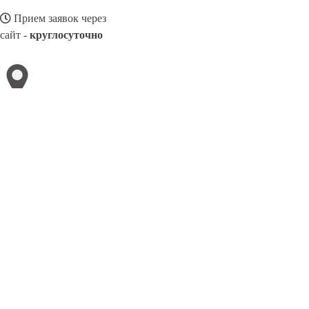
Прием заявок через
сайт -
круглосуточно
ВОЛЖСК
Выберите филиал:
8(800)116472
Заказать звонок
Ремонт смартфонов в Волжске
Виды телефонов
Цены
Сотрудничест