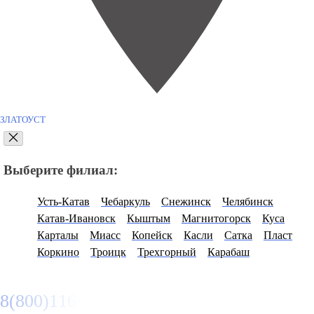
ЗЛАТОУСТ
Выберите филиал:
Усть-Катав
Чебаркуль
Снежинск
Челябинск
Катав-Ивановск
Кыштым
Магнитогорск
Куса
Карталы
Миасс
Копейск
Касли
Сатка
Пласт
Коркино
Троицк
Трехгорный
Карабаш
8(800)116472