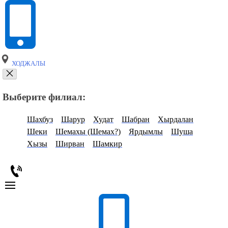
ХОДЖАЛЫ
Выберите филиал:
Шахбуз
Шарур
Худат
Шабран
Хырдалан
Шеки
Шемахы (Шемах?)
Ярдымлы
Шуша
Хызы
Ширван
Шамкир