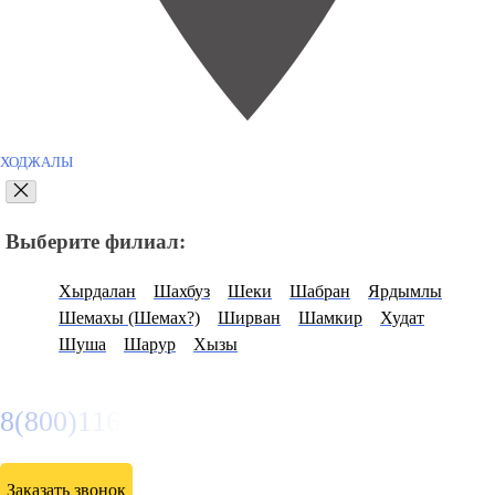
ХОДЖАЛЫ
Выберите филиал:
Хырдалан
Шахбуз
Шеки
Шабран
Ярдымлы
Шемахы (Шемах?)
Ширван
Шамкир
Худат
Шуша
Шарур
Хызы
8(800)116472
Заказать звонок