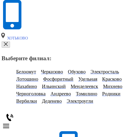
ХОТЬКОВО
Выберите филиал:
Белоомут
Черкизово
Обухово
Электросталь
Лотошино
Фосфоритный
Удельная
Красково
Нахабино
Ильинский
Менделеевск
Михнево
Черноголовка
Андреево
Томилино
Родники
Вербилки
Деденево
Электроугли