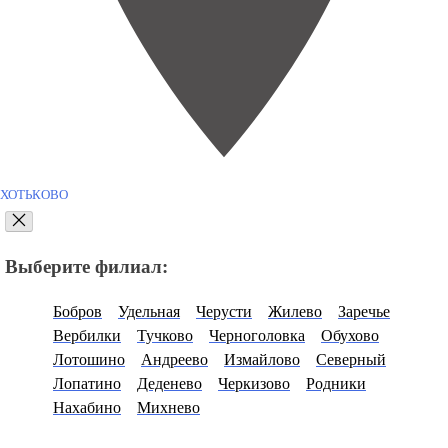
ХОТЬКОВО
Выберите филиал:
Бобров
Удельная
Черусти
Жилево
Заречье
Вербилки
Тучково
Черноголовка
Обухово
Лотошино
Андреево
Измайлово
Северный
Лопатино
Деденево
Черкизово
Родники
Нахабино
Михнево