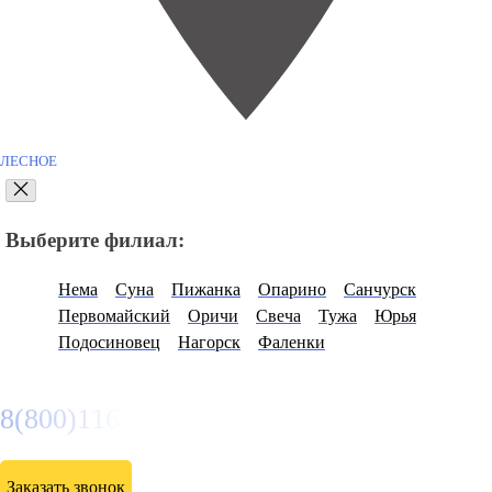
ЛЕСНОЕ
Выберите филиал:
Нема
Суна
Пижанка
Опарино
Санчурск
Первомайский
Оричи
Свеча
Тужа
Юрья
Подосиновец
Нагорск
Фаленки
8(800)116472
Заказать звонок