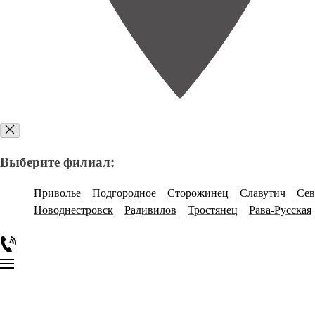
Выберите филиал:
Приволье
Подгородное
Сторожинец
Славутич
Сев
Новоднестровск
Радивилов
Тростянец
Рава-Русская