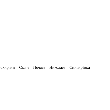
окиряны
Сколе
Почаев
Николаев
Снигирёвка