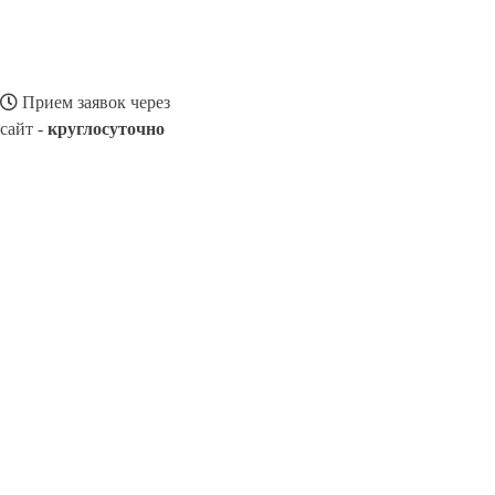
Прием заявок через
сайт -
круглосуточно
МУКАЧЕВО
Выберите филиал:
Тысменица
Николаев
Ровеньки
Сорокино
Ялта
Т
Ясиноватая
Хуст
Сторожинец
Яремче
8(800)116472
Заказать звонок