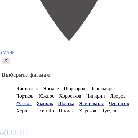
УМАНЬ
Выберите филиал:
Чистяково
Яремче
Шаргород
Черноморск
Чортков
Южное
Хоростков
Чигирин
Яворов
Фастов
Ямполь
Шостка
Ясиноватая
Чернигов
Хорол
Часов Яр
Шумск
Харьков
Чугуев
8(800)116472