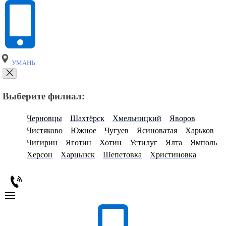
УМАНЬ
Выберите филиал:
Черновцы
Шахтёрск
Хмельницкий
Яворов
Чистяково
Южное
Чугуев
Ясиноватая
Харьков
Чигирин
Яготин
Хотин
Устилуг
Ялта
Ямполь
Херсон
Харцызск
Шепетовка
Христиновка