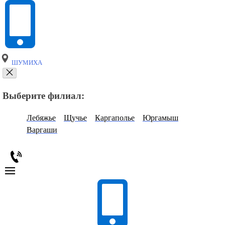
ШУМИХА
Выберите филиал:
Лебяжье
Щучье
Каргаполье
Юргамыш
Варгаши