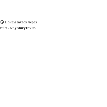
Прием заявок через
сайт -
круглосуточно
ВЕЛИЖ
Выберите филиал:
Починки
Шумячи
Верхнеднепровский
Десногорск
Монастырщина
Смоленск
Демидов
Голынки
Холм
8(800)116472
Заказать звонок