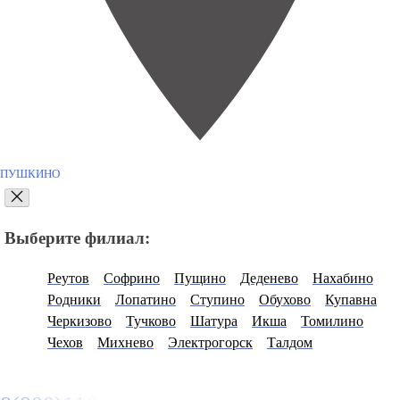
ПУШКИНО
Выберите филиал:
Реутов
Софрино
Пущино
Деденево
Нахабино
Родники
Лопатино
Ступино
Обухово
Купавна
Черкизово
Тучково
Шатура
Икша
Томилино
Чехов
Михнево
Электрогорск
Талдом