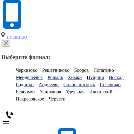
ПУШКИНО
Выберите филиал:
Черкизово
Решетниково
Бобров
Лопатино
Менделеевск
Рошаль
Химки
Пущино
Восход
Родники
Андреево
Солнечногорск
Северный
Белоомут
Запрудная
Удельная
Ильинский
Некрасовское
Черусти