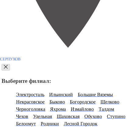
СЕРПУХОВ
Выберите филиал:
Электросталь
Ильинский
Большие Вяземы
Некрасовское
Быково
Богородское
Щелково
Черноголовка
Яхрома
Измайлово
Талдом
Чехов
Удельная
Шаховская
Обухово
Ступино
Белоомут
Родники
Лесной Городок