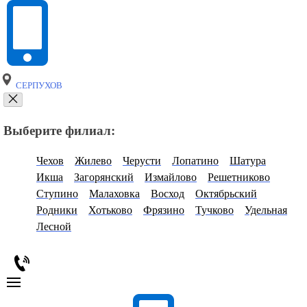
СЕРПУХОВ
Выберите филиал:
Чехов
Жилево
Черусти
Лопатино
Шатура
Икша
Загорянский
Измайлово
Решетниково
Ступино
Малаховка
Восход
Октябрьский
Родники
Хотьково
Фрязино
Тучково
Удельная
Лесной