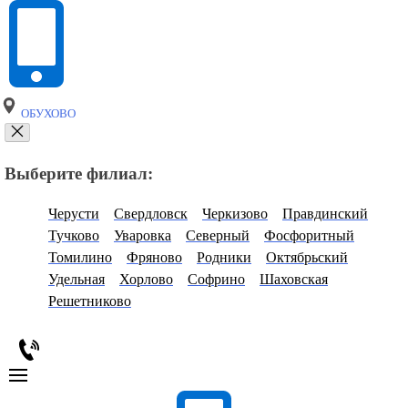
ОБУХОВО
Выберите филиал:
Черусти
Свердловск
Черкизово
Правдинский
Тучково
Уваровка
Северный
Фосфоритный
Томилино
Фряново
Родники
Октябрьский
Удельная
Хорлово
Софрино
Шаховская
Решетниково