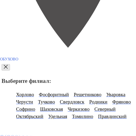
ОБУХОВО
Выберите филиал:
Хорлово
Фосфоритный
Решетниково
Уваровка
Черусти
Тучково
Свердловск
Родники
Фряново
Софрино
Шаховская
Черкизово
Северный
Октябрьский
Удельная
Томилино
Правдинский