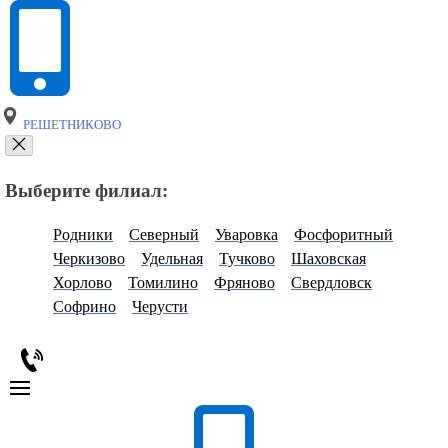
РЕШЕТНИКОВО
Выберите филиал:
Родники
Северный
Уваровка
Фосфоритный
Черкизово
Удельная
Тучково
Шаховская
Хорлово
Томилино
Фряново
Свердловск
Софрино
Черусти