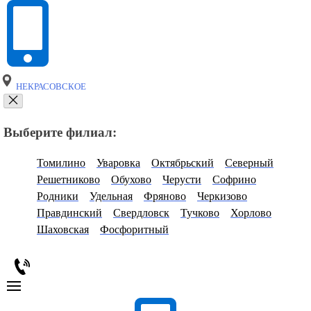
НЕКРАСОВСКОЕ
Выберите филиал:
Томилино
Уваровка
Октябрьский
Северный
Решетниково
Обухово
Черусти
Софрино
Родники
Удельная
Фряново
Черкизово
Правдинский
Свердловск
Тучково
Хорлово
Шаховская
Фосфоритный