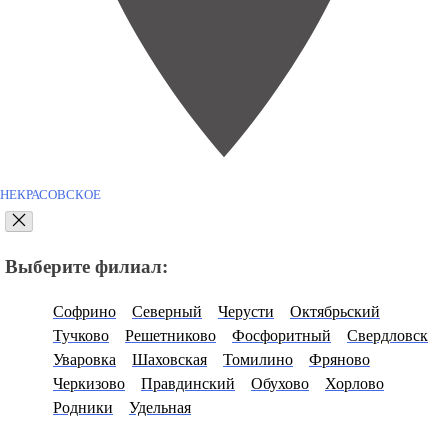
НЕКРАСОВСКОЕ
Выберите филиал:
Софрино
Северный
Черусти
Октябрьский
Тучково
Решетниково
Фосфоритный
Свердловск
Уваровка
Шаховская
Томилино
Фряново
Черкизово
Правдинский
Обухово
Хорлово
Родники
Удельная