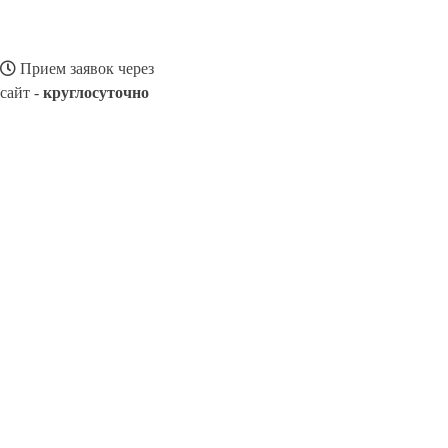
Прием заявок через
сайт -
круглосуточно
ЛЕНИНСКОЕ
Выберите филиал:
Юрья
Первомайский
Пижанка
Суна
Опарино
Не
8(800)116472
Заказать звонок
Ремонт смартфонов в Ленинском
Виды телефонов
Цены
Сотрудниче