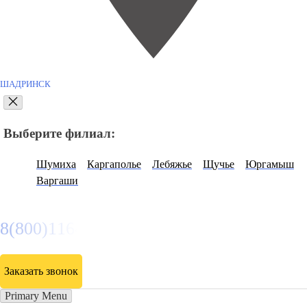
ШАДРИНСК
Выберите филиал:
Шумиха
Каргаполье
Лебяжье
Щучье
Юргамыш
Варгаши
8(800)116472
Заказать звонок
Primary Menu