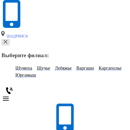
ШАДРИНСК
Выберите филиал:
Шумиха
Щучье
Лебяжье
Варгаши
Каргаполье
Юргамыш