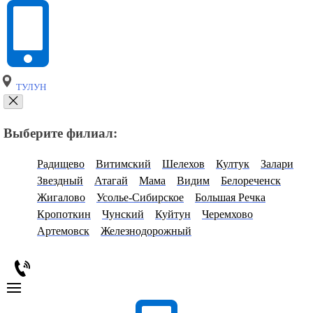
ТУЛУН
Выберите филиал:
Радищево
Витимский
Шелехов
Култук
Залари
Звездный
Атагай
Мама
Видим
Белореченск
Жигалово
Усолье-Сибирское
Большая Речка
Кропоткин
Чунский
Куйтун
Черемхово
Артемовск
Железнодорожный