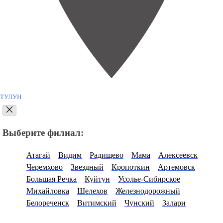
ТУЛУН
Выберите филиал:
Атагай
Видим
Радищево
Мама
Алексеевск
Черемхово
Звездный
Кропоткин
Артемовск
Большая Речка
Куйтун
Усолье-Сибирское
Михайловка
Шелехов
Железнодорожный
Белореченск
Витимский
Чунский
Залари