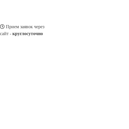
Прием заявок через
сайт -
круглосуточно
ГОЛИЦЫНО
Выберите филиал:
Сергиев Посад
Красноармейск
Большие Вяземы
Тал
Некрасовское
Родники
Пущино
Дзержинск
Дубна
8(800)116472
Заказать звонок