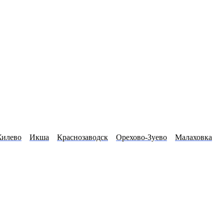
илево
Икша
Краснозаводск
Орехово-Зуево
Малаховка