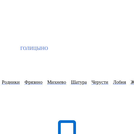
ГОЛИЦЫНО
Родники
Фрязино
Михнево
Шатура
Черусти
Лобня
Ж