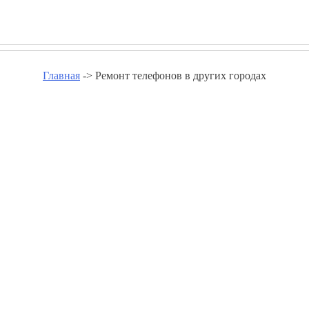
Главная
-> Ремонт телефонов в других городах
ефонов в других городах - impu
Ремонт телефонов Александрия
Ремонт телефонов Алмазная